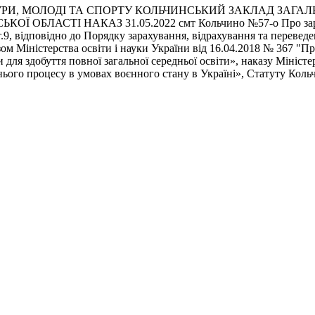
РИ, МОЛОДІ ТА СПОРТУ КОЛЬЧИНСЬКИЙ ЗАКЛАД ЗАГАЛЬН
АСТІ НАКАЗ 31.05.2022 смт Кольчино №57-о Про зарахува
т.9, відповідно до Порядку зарахування, відрахування та перевед
азом Міністерства освіти і науки України від 16.04.2018 № 367 "
для здобуття повної загальної середньої освіти», наказу Міністе
ітнього процесу в умовах воєнного стану в Україні», Статуту Коль