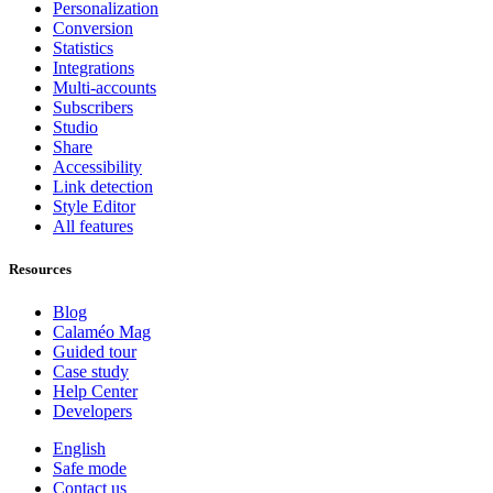
Personalization
Conversion
Statistics
Integrations
Multi-accounts
Subscribers
Studio
Share
Accessibility
Link detection
Style Editor
All features
Resources
Blog
Calaméo Mag
Guided tour
Case study
Help Center
Developers
English
Safe mode
Contact us