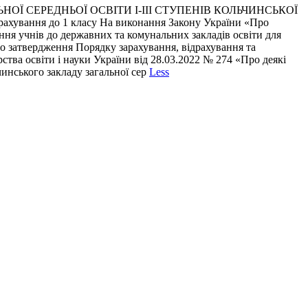
ОЇ СЕРЕДНЬОЇ ОСВІТИ І-ІІІ СТУПЕНІВ КОЛЬЧИНСЬКОЇ
ння до 1 класу На виконання Закону України «Про
ення учнів до державних та комунальних закладів освіти для
Про затвердження Порядку зарахування, відрахування та
рства освіти і науки України від 28.03.2022 № 274 «Про деякі
чинського закладу загальної сер
Less