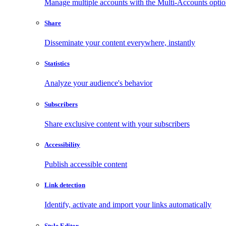
Manage multiple accounts with the Multi-Accounts opti
Share
Disseminate your content everywhere, instantly
Statistics
Analyze your audience's behavior
Subscribers
Share exclusive content with your subscribers
Accessibility
Publish accessible content
Link detection
Identify, activate and import your links automatically
Style Editor