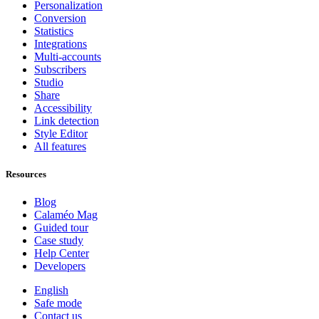
Personalization
Conversion
Statistics
Integrations
Multi-accounts
Subscribers
Studio
Share
Accessibility
Link detection
Style Editor
All features
Resources
Blog
Calaméo Mag
Guided tour
Case study
Help Center
Developers
English
Safe mode
Contact us