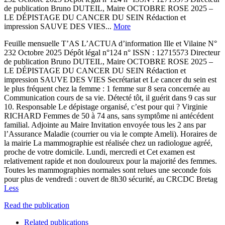
de publication Bruno DUTEIL, Maire OCTOBRE ROSE 2025 –
LE DÉPISTAGE DU CANCER DU SEIN Rédaction et
impression SAUVE DES VIES...
More
Feuille mensuelle T’AS L’ACTUA d’information Ille et Vilaine N°
232 Octobre 2025 Dépôt légal n°124 n° ISSN : 12715573 Directeur
de publication Bruno DUTEIL, Maire OCTOBRE ROSE 2025 –
LE DÉPISTAGE DU CANCER DU SEIN Rédaction et
impression SAUVE DES VIES Secrétariat et Le cancer du sein est
le plus fréquent chez la femme : 1 femme sur 8 sera concernée au
Communication cours de sa vie. Détecté tôt, il guérit dans 9 cas sur
10. Responsable Le dépistage organisé, c’est pour qui ? Virginie
RICHARD Femmes de 50 à 74 ans, sans symptôme ni antécédent
familial. Adjointe au Maire Invitation envoyée tous les 2 ans par
l’Assurance Maladie (courrier ou via le compte Ameli). Horaires de
la mairie La mammographie est réalisée chez un radiologue agréé,
proche de votre domicile. Lundi, mercredi et Cet examen est
relativement rapide et non douloureux pour la majorité des femmes.
Toutes les mammographies normales sont relues une seconde fois
pour plus de vendredi : ouvert de 8h30 sécurité, au CRCDC Bretag
Less
Read the publication
Related publications