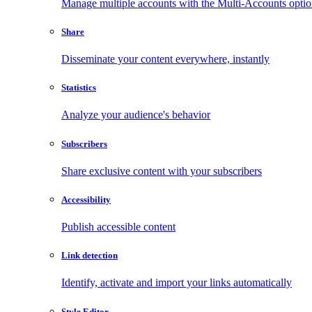
Manage multiple accounts with the Multi-Accounts opti
Share
Disseminate your content everywhere, instantly
Statistics
Analyze your audience's behavior
Subscribers
Share exclusive content with your subscribers
Accessibility
Publish accessible content
Link detection
Identify, activate and import your links automatically
Style Editor