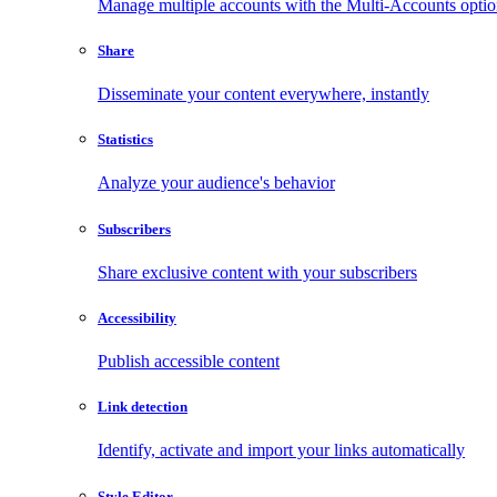
Manage multiple accounts with the Multi-Accounts opti
Share
Disseminate your content everywhere, instantly
Statistics
Analyze your audience's behavior
Subscribers
Share exclusive content with your subscribers
Accessibility
Publish accessible content
Link detection
Identify, activate and import your links automatically
Style Editor