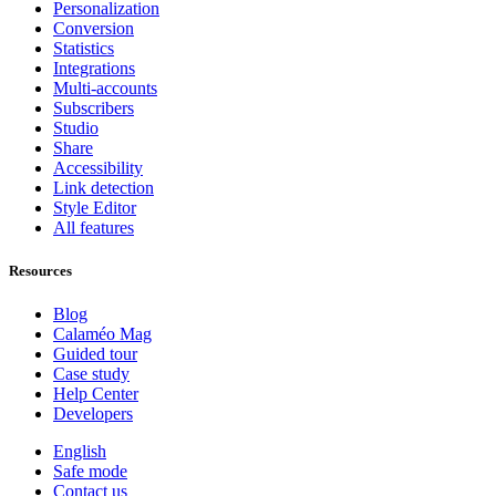
Personalization
Conversion
Statistics
Integrations
Multi-accounts
Subscribers
Studio
Share
Accessibility
Link detection
Style Editor
All features
Resources
Blog
Calaméo Mag
Guided tour
Case study
Help Center
Developers
English
Safe mode
Contact us