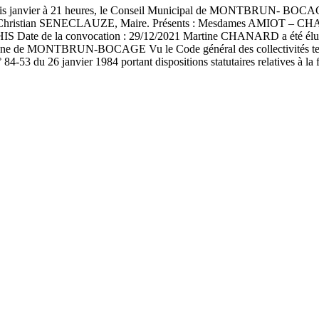
trois janvier à 21 heures, le Conseil Municipal de MONTBRUN- BOCAGE, 
e Monsieur Christian SENECLAUZE, Maire. Présents : Mesdames 
 la convocation : 29/12/2021 Martine CHANARD a été élue secrét
ommune de MONTBRUN-BOCAGE Vu le Code général des collectivités territo
 84-53 du 26 janvier 1984 portant dispositions statutaires relatives à la