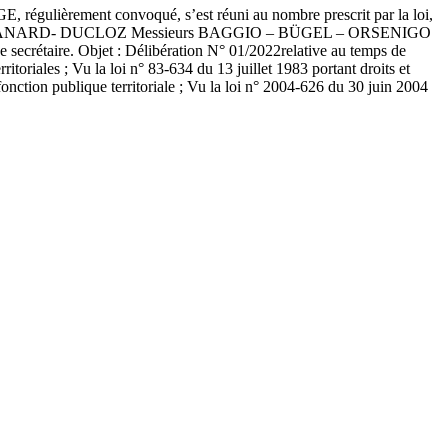
régulièrement convoqué, s’est réuni au nombre prescrit par la loi,
AMIOT – CHANARD- DUCLOZ Messieurs BAGGIO – BÜGEL – ORSENIGO
aire. Objet : Délibération N° 01/2022relative au temps de
riales ; Vu la loi n° 83-634 du 13 juillet 1983 portant droits et
 fonction publique territoriale ; Vu la loi n° 2004-626 du 30 juin 2004