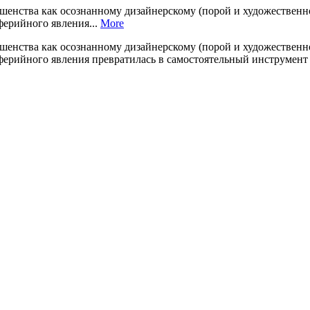
енства как осознанному дизайнерскому (порой и художественно
ферийного явления...
More
енства как осознанному дизайнерскому (порой и художественно
иферийного явления превратилась в самостоятельный инструмен