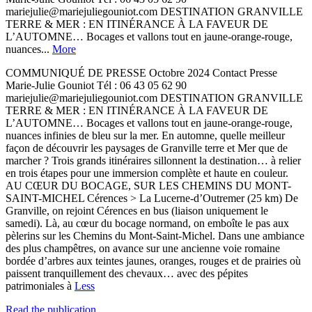
mariejulie@mariejuliegouniot.com DESTINATION GRANVILLE
TERRE & MER : EN ITINÉRANCE À LA FAVEUR DE
L’AUTOMNE… Bocages et vallons tout en jaune-orange-rouge,
nuances...
More
COMMUNIQUÉ DE PRESSE Octobre 2024 Contact Presse
Marie-Julie Gouniot Tél : 06 43 05 62 90
mariejulie@mariejuliegouniot.com DESTINATION GRANVILLE
TERRE & MER : EN ITINÉRANCE À LA FAVEUR DE
L’AUTOMNE… Bocages et vallons tout en jaune-orange-rouge,
nuances infinies de bleu sur la mer. En automne, quelle meilleur
façon de découvrir les paysages de Granville terre et Mer que de
marcher ? Trois grands itinéraires sillonnent la destination… à relier
en trois étapes pour une immersion complète et haute en couleur.
AU CŒUR DU BOCAGE, SUR LES CHEMINS DU MONT-
SAINT-MICHEL Cérences > La Lucerne-d’Outremer (25 km) De
Granville, on rejoint Cérences en bus (liaison uniquement le
samedi). Là, au cœur du bocage normand, on emboîte le pas aux
pèlerins sur les Chemins du Mont-Saint-Michel. Dans une ambiance
des plus champêtres, on avance sur une ancienne voie romaine
bordée d’arbres aux teintes jaunes, oranges, rouges et de prairies où
paissent tranquillement des chevaux… avec des pépites
patrimoniales à
Less
Read the publication