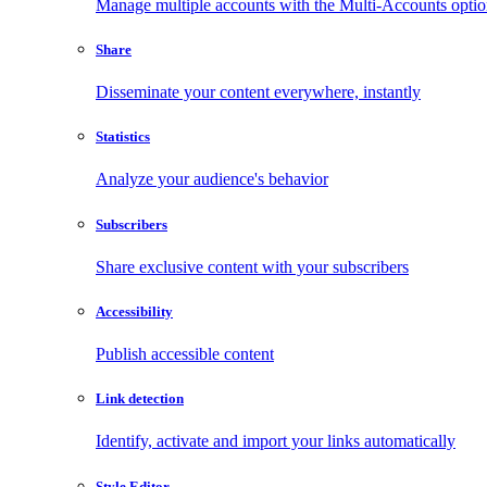
Manage multiple accounts with the Multi-Accounts opti
Share
Disseminate your content everywhere, instantly
Statistics
Analyze your audience's behavior
Subscribers
Share exclusive content with your subscribers
Accessibility
Publish accessible content
Link detection
Identify, activate and import your links automatically
Style Editor