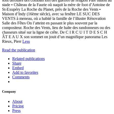
sont déroulés des combats lors des guerres de religion Pare ballon au
stade • Château de la Faurie où naquit la mère de foot d’Antoine de
St-Exupéry La Roche du Planet, près de la Roche des Vents •
Maison d’Indy (16ème siècle), avec sa fenêtre LE SUC DES
VENTS à meneau, où a habité la famille de l’illustre Rénovation
Salle des Fêtes On l’atteint en passant le plus souvent par la
compositeur. Roche des Vents, lieu de halte des randonneurs ou des
chasseurs situé sur la ligne de crête. De C I R C U I T D E S C H
ÂT E A U X son sommet on jouit d’un magnifique panorama Les
Rieux, Pierr
Less
Read the publication
Related publications
Share
Embed
Add to favorites
Comments
Company
About
Pricing
Press