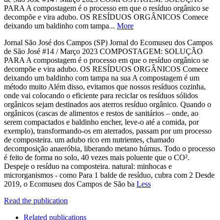
PARA A compostagem é o processo em que o resíduo orgânico se
decompõe e vira adubo. OS RESÍDUOS ORGÂNICOS Comece
deixando um baldinho com tampa...
More
Jornal São José dos Campos (SP) Jornal do Ecomuseu dos Campos
de São José #14 / Março 2023 COMPOSTAGEM: SOLUÇÃO
PARA A compostagem é o processo em que o resíduo orgânico se
decompõe e vira adubo. OS RESÍDUOS ORGÂNICOS Comece
deixando um baldinho com tampa na sua A compostagem é um
método muito Além disso, evitamos que nossos resíduos cozinha,
onde vai colocando o eficiente para reciclar os resíduos sólidos
orgânicos sejam destinados aos aterros resíduo orgânico. Quando o
orgânicos (cascas de alimentos e restos de sanitários – onde, ao
serem compactados e baldinho encher, leve-o até a comida, por
exemplo), transformando-os em aterrados, passam por um processo
de composteira. um adubo rico em nutrientes, chamado
decomposição anaeróbia, liberando metano húmus. Todo o processo
é feito de forma no solo, 40 vezes mais poluente que o CO².
Despeje o resíduo na composteira. natural: minhocas e
microrganismos - como Para 1 balde de resíduo, cubra com 2 Desde
2019, o Ecomuseu dos Campos de São ba
Less
Read the publication
Related publications