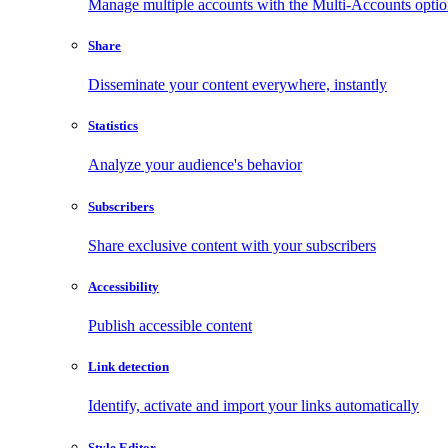
Manage multiple accounts with the Multi-Accounts opti
Share
Disseminate your content everywhere, instantly
Statistics
Analyze your audience's behavior
Subscribers
Share exclusive content with your subscribers
Accessibility
Publish accessible content
Link detection
Identify, activate and import your links automatically
Style Editor