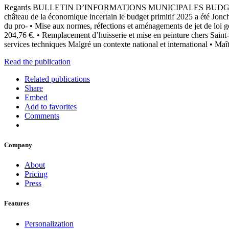
Regards BULLETIN D’INFORMATIONS MUNICIPALES BUDGET PRIMITI
château de la économique incertain le budget primitif 2025 a été Jonchè
du pro- • Mise aux normes, réfections et aménagements de jet de loi go
204,76 €. • Remplacement d’huisserie et mise en peinture chers Saint-Cyr
services techniques Malgré un contexte national et international • Maît
Read the publication
Related publications
Share
Embed
Add to favorites
Comments
Company
About
Pricing
Press
Features
Personalization