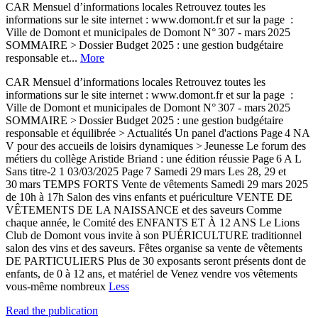
CAR Mensuel d’informations locales Retrouvez toutes les
informations sur le site internet : www.domont.fr et sur la page :
Ville de Domont et municipales de Domont N° 307 - mars 2025
SOMMAIRE > Dossier Budget 2025 : une gestion budgétaire
responsable et...
More
CAR Mensuel d’informations locales Retrouvez toutes les
informations sur le site internet : www.domont.fr et sur la page :
Ville de Domont et municipales de Domont N° 307 - mars 2025
SOMMAIRE > Dossier Budget 2025 : une gestion budgétaire
responsable et équilibrée > Actualités Un panel d'actions Page 4 NA
V pour des accueils de loisirs dynamiques > Jeunesse Le forum des
métiers du collège Aristide Briand : une édition réussie Page 6 A L
Sans titre-2 1 03/03/2025 Page 7 Samedi 29 mars Les 28, 29 et
30 mars TEMPS FORTS Vente de vêtements Samedi 29 mars 2025
de 10h à 17h Salon des vins enfants et puériculture VENTE DE
VÊTEMENTS DE LA NAISSANCE et des saveurs Comme
chaque année, le Comité des ENFANTS ET À 12 ANS Le Lions
Club de Domont vous invite à son PUÉRICULTURE traditionnel
salon des vins et des saveurs. Fêtes organise sa vente de vêtements
DE PARTICULIERS Plus de 30 exposants seront présents dont de
enfants, de 0 à 12 ans, et matériel de Venez vendre vos vêtements
vous-même nombreux
Less
Read the publication