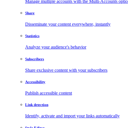
Manage multiple accounts with the Multi-Accounts opti
Share
Disseminate your content everywhere, instantly
Statistics
Analyze your audience's behavior
Subscribers
Share exclusive content with your subscribers
Accessibility
Publish accessible content
Link detection
Identify, activate and import your links automatically
Style Editor