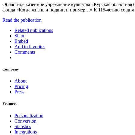
Областное казенное учреждение культуры «Курская областная 
фонда «Когда жизнь и подвиг, и пример…» К 115-летию со дня
Read the publication
Related publications
Share
Embed
Add to favorites
Comments
Company
About
Pricing
Press
Features
Personalization
Conversion
Statistics
Integrations