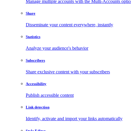
Manage multiple accounts with the Multi-Accounts opti
Share
Disseminate your content everywhere, instantly
Statistics
Analyze your audience's behavior
Subscribers
Share exclusive content with your subscribers
Accessibility
Publish accessible content
Link detection
Identify, activate and import your links automatically
Style Editor