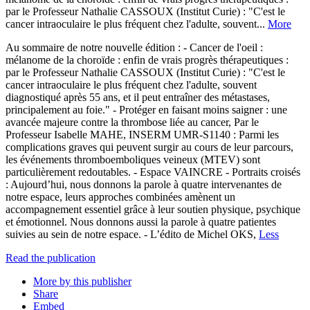
par le Professeur Nathalie CASSOUX (Institut Curie) : "C'est le
cancer intraoculaire le plus fréquent chez l'adulte, souvent...
More
Au sommaire de notre nouvelle édition : - Cancer de l'oeil :
mélanome de la choroïde : enfin de vrais progrès thérapeutiques :
par le Professeur Nathalie CASSOUX (Institut Curie) : "C'est le
cancer intraoculaire le plus fréquent chez l'adulte, souvent
diagnostiqué après 55 ans, et il peut entraîner des métastases,
principalement au foie." - Protéger en faisant moins saigner : une
avancée majeure contre la thrombose liée au cancer, Par le
Professeur Isabelle MAHE, INSERM UMR-S1140 : Parmi les
complications graves qui peuvent surgir au cours de leur parcours,
les événements thromboemboliques veineux (MTEV) sont
particulièrement redoutables. - Espace VAINCRE - Portraits croisés
: Aujourd’hui, nous donnons la parole à quatre intervenantes de
notre espace, leurs approches combinées amènent un
accompagnement essentiel grâce à leur soutien physique, psychique
et émotionnel. Nous donnons aussi la parole à quatre patientes
suivies au sein de notre espace. - L’édito de Michel OKS,
Less
Read the publication
More by this publisher
Share
Embed