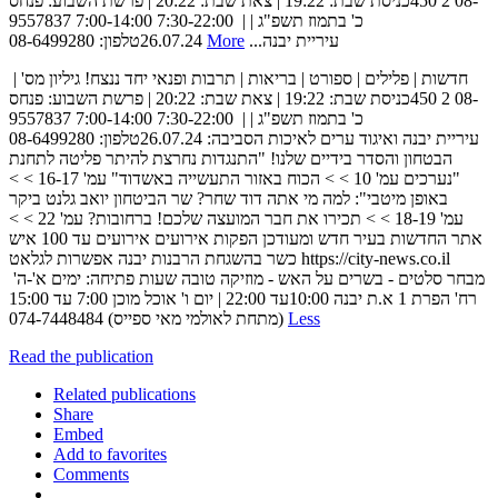
450‬כניסת שבת‪ | 19:22 :‬צאת שבת‪ | 20:22 :‬פרשת השבוע‪ :‬פנחס‬ ‫‪2‬‬ ‫‪08-
9557837‬‬ ‫‪7:00-14:00 7:30-22:00‬‬ ‫כ' בתמוז תשפ"ג | ‪ |
More
26.07.24‬טלפון‪08-6499280 :‬‬ ‫עיריית יבנה...
‫חדשות | פלילים | ספורט | בריאות | תרבות ופנאי‬ ‫יחד ננצח!‬ ‫גיליון מס' ‪ |
450‬כניסת שבת‪ | 19:22 :‬צאת שבת‪ | 20:22 :‬פרשת השבוע‪ :‬פנחס‬ ‫‪2‬‬ ‫‪08-
9557837‬‬ ‫‪7:00-14:00 7:30-22:00‬‬ ‫כ' בתמוז תשפ"ג | ‪ |
26.07.24‬טלפון‪08-6499280 :‬‬ ‫עיריית יבנה ואיגוד ערים לאיכות הסביבה‪:‬‬
‫הבטחון והסדר בידיים שלנו!‬ ‫"התנגדות נחרצת להיתר פליטה לתחנת‬
‫הכוח באזור התעשייה באשדוד"‬ ‫עמ' ‪< < 16-17‬‬ ‫עמ' ‪< < 10‬‬ ‫"נערכים
באופן מיטבי"‪ :‬למה‬ ‫מי אתה דוד שחר?‬ ‫שר הביטחון יואב גלנט ביקר‬
‫תכירו את חבר המועצה שלכם!‬ ‫ברחובות?‬ ‫עמ' ‪< < 22‬‬ ‫עמ' ‪< < 18-19‬‬
‫אתר החדשות בעיר‬ ‫חדש ומעודכן‬ ‫הפקות אירועים‬ ‫אירועים עד ‪ 100‬איש‬
‫כשר‬ ‫בהשגחת הרבנות‬ ‫יבנה אפשרות‬ ‫לגלאט‬ ‫‪https://city-news.co.il‬‬
10:00‬עד ‪ | 22:00‬יום ו' אוכל מוכן ‪ 7:00‬עד ‪15:00‬‬ ‫רח' הפרת ‪ 1‬א‪.‬ת יבנה
(מתחת לאולמי מאי ספייס) ‪074-7448484‬‬
Less
Read the publication
Related publications
Share
Embed
Add to favorites
Comments