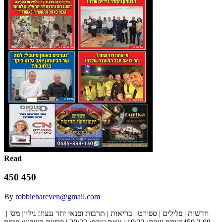
Read
450 450
By
robbiehareven@gmail.com
‫חדשות | פלילים | ספורט | בריאות | תרבות ופנאי‬ ‫יחד ננצח!‬ ‫גיליון מס' ‪ |