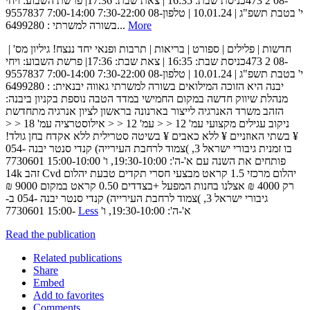
473‬כניסת שבת‪ | 16:35 :‬צאת שבת‪ |17:36 :‬פרשת השבוע‪ :‬ויחי‬ ‫‪2‬‬ ‫‪08-
9557837‬‬ ‫‪7:00-14:00 7:30-22:00‬‬ ‫י' בטבת תשפ"ג | ‪ | 10.01.24‬טלפון‪08-
6499280 :‬‬ ‫בשורה למשרתי‬...
More
‫חדשות | פלילים | ספורט | בריאות | תרבות ופנאי‬ ‫יחד ננצח!‬ ‫גיליון מס' ‪ |
473‬כניסת שבת‪ | 16:35 :‬צאת שבת‪ |17:36 :‬פרשת השבוע‪ :‬ויחי‬ ‫‪2‬‬ ‫‪08-
9557837‬‬ ‫‪7:00-14:00 7:30-22:00‬‬ ‫י' בטבת תשפ"ג | ‪ | 10.01.24‬טלפון‪08-
6499280 :‬‬ ‫בשורה למשרתי‬ ‫גאווה יבנאית‪:‬‬ ‫יבנה היא הזוכה‬ ‫המילואים
ביבנה‪:‬‬ ‫מנהלת שיווק חדשה‬ ‫במקום החמישי במדד‬ ‫הטבה נוספת‬ ‫בקניון
הזהב‬ ‫משרד האנרגיה לייצור‬ ‫בארנונה‬ ‫בראשון לציון‬ ‫אנרגיה מתחדשת‬
‫אילוסטרציה‬ ‫עמ' ‪> > 18‬‬ ‫עמ' ‪> > 12‬‬ ‫עמ' ‪> > 12‬‬ ‫ניקוב עגילים מקצועי‬
‫בחן גולד!‬ ‫‪ ¥‬בשיטה סטרילית ללא אקדח‬ ‫‪ ¥‬ללא כאבים‬ ‫‪ ¥‬בשתי האוזניים
בו זמנית‬ ‫גיבורי ישראל ‪( ,3‬צמוד לרחבת העירייה) קנדי סנטר יבנה ‪054-
7730601‬‬ ‫א'‪-‬ה'‪ ,19:30-10:00 :‬ו' ‪15:00-10:00‬‬ ‫פותחים את השנה‬ ‫עם
מבצעי חסרי תקדים‬ ‫טבעת יהלום ‪ Cvd‬זהב ‪14k‬‬ ‫יהלום מרכזי ‪ 1.5‬קראט‬ ‫‪
+‬בצדדים ‪ 0.50‬קראט‬ ‫במקום ‪₪ 9000‬‬ ‫אצלנו בחנות המפעל‬ ‫‪₪‬‬ ‫‪4000‬‬ ‫רק
ב‪-‬‬ ‫גיבורי ישראל ‪( ,3‬צמוד לרחבת העירייה) קנדי סנטר יבנה ‪054-
Less
7730601‬‬ ‫א'‪-‬ה'‪ ,19:30-10:00 :‬ו' ‪15:00-
Read the publication
Related publications
Share
Embed
Add to favorites
Comments