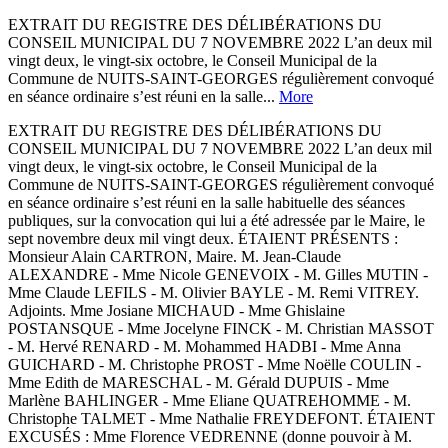
EXTRAIT DU REGISTRE DES DÉLIBÉRATIONS DU
CONSEIL MUNICIPAL DU 7 NOVEMBRE 2022 L’an deux mil
vingt deux, le vingt-six octobre, le Conseil Municipal de la
Commune de NUITS-SAINT-GEORGES régulièrement convoqué
en séance ordinaire s’est réuni en la salle...
More
EXTRAIT DU REGISTRE DES DÉLIBÉRATIONS DU
CONSEIL MUNICIPAL DU 7 NOVEMBRE 2022 L’an deux mil
vingt deux, le vingt-six octobre, le Conseil Municipal de la
Commune de NUITS-SAINT-GEORGES régulièrement convoqué
en séance ordinaire s’est réuni en la salle habituelle des séances
publiques, sur la convocation qui lui a été adressée par le Maire, le
sept novembre deux mil vingt deux. ÉTAIENT PRÉSENTS :
Monsieur Alain CARTRON, Maire. M. Jean-Claude
ALEXANDRE - Mme Nicole GENEVOIX - M. Gilles MUTIN -
Mme Claude LEFILS - M. Olivier BAYLE - M. Remi VITREY.
Adjoints. Mme Josiane MICHAUD - Mme Ghislaine
POSTANSQUE - Mme Jocelyne FINCK - M. Christian MASSOT
- M. Hervé RENARD - M. Mohammed HADBI - Mme Anna
GUICHARD - M. Christophe PROST - Mme Noëlle COULIN -
Mme Edith de MARESCHAL - M. Gérald DUPUIS - Mme
Marlène BAHLINGER - Mme Eliane QUATREHOMME - M.
Christophe TALMET - Mme Nathalie FREYDEFONT. ÉTAIENT
EXCUSÉS : Mme Florence VEDRENNE (donne pouvoir à M.