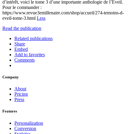
d’intérêt, voici le tome 3 d’une importante anthologie de l’Éveil.
Pour le commander :
https://www.revue3emillenaire.com/shop/accueil/274-temoins-d-
eveil-tome-3.html
Less
Read the publication
Related publications
Share
Embed
Add to favorites
Comments
Company
About
Pricing
Press
Features
Personalization
Conversion
Statistics