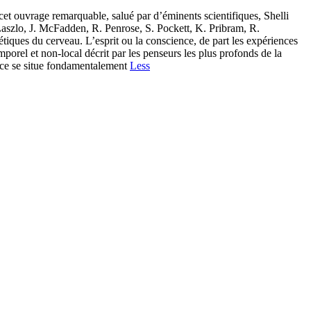
t ouvrage remarquable, salué par d’éminents scientifiques, Shelli
Laszlo, J. McFadden, R. Penrose, S. Pockett, K. Pribram, R.
iques du cerveau. L’esprit ou la conscience, de part les expériences
mporel et non-local décrit par les penseurs les plus profonds de la
nce se situe fondamentalement
Less