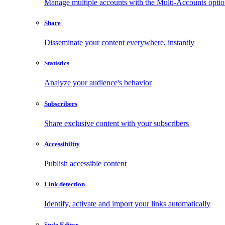
Manage multiple accounts with the Multi-Accounts opti
Share
Disseminate your content everywhere, instantly
Statistics
Analyze your audience's behavior
Subscribers
Share exclusive content with your subscribers
Accessibility
Publish accessible content
Link detection
Identify, activate and import your links automatically
Style Editor