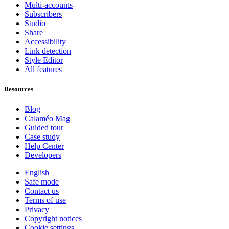
Multi-accounts
Subscribers
Studio
Share
Accessibility
Link detection
Style Editor
All features
Resources
Blog
Calaméo Mag
Guided tour
Case study
Help Center
Developers
English
Safe mode
Contact us
Terms of use
Privacy
Copyright notices
Cookie settings