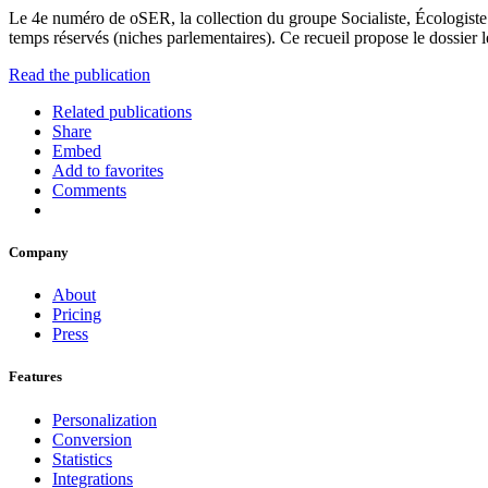
Le 4e numéro de oSER, la collection du groupe Socialiste, Écologiste
temps réservés (niches parlementaires). Ce recueil propose le dossier lég
Read the publication
Related publications
Share
Embed
Add to favorites
Comments
Company
About
Pricing
Press
Features
Personalization
Conversion
Statistics
Integrations