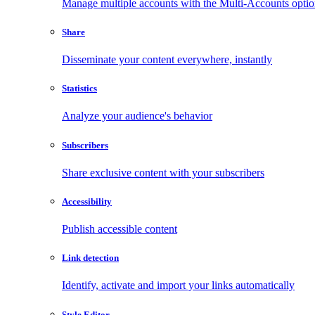
Manage multiple accounts with the Multi-Accounts opti
Share
Disseminate your content everywhere, instantly
Statistics
Analyze your audience's behavior
Subscribers
Share exclusive content with your subscribers
Accessibility
Publish accessible content
Link detection
Identify, activate and import your links automatically
Style Editor