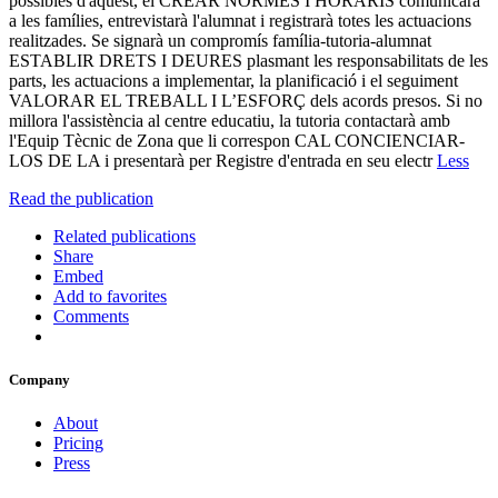
possibles d'aquest, el CREAR NORMES I HORARIS comunicarà
a les famílies, entrevistarà l'alumnat i registrarà totes les actuacions
realitzades. Se signarà un compromís família-tutoria-alumnat
ESTABLIR DRETS I DEURES plasmant les responsabilitats de les
parts, les actuacions a implementar, la planificació i el seguiment
VALORAR EL TREBALL I L’ESFORÇ dels acords presos. Si no
millora l'assistència al centre educatiu, la tutoria contactarà amb
l'Equip Tècnic de Zona que li correspon CAL CONCIENCIAR-
LOS DE LA i presentarà per Registre d'entrada en seu electr
Less
Read the publication
Related publications
Share
Embed
Add to favorites
Comments
Company
About
Pricing
Press