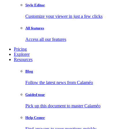
Style Editor
Customize your viewer in just a few clicks
All features
Access all our features
Pricing
Explorer
Resources
Blog
Follow the latest news from Calaméo
Guided tour
Pick up this document to master Calaméo
Help Center
Find answers to your questions quickly