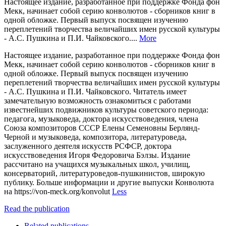
Настоящее издание, разработанное при поддержке Фонда фон
Мекк, начинает собой серию конволютов - сборников книг в
одной обложке. Первый выпуск посвящен изучению
переплетений творчества величайших имен русской культуры
- А.С. Пушкина и П.И. Чайковского....
More
Настоящее издание, разработанное при поддержке Фонда фон
Мекк, начинает собой серию конволютов - сборников книг в
одной обложке. Первый выпуск посвящен изучению
переплетений творчества величайших имен русской культуры
- А.С. Пушкина и П.И. Чайковского. Читатель имеет
замечательную возможность ознакомиться с работами
известнейших подвижников культуры советского периода:
педагога, музыковеда, доктора искусствоведения, члена
Союза композиторов СССР Елены Семеновны Берлянд-
Черной и музыковеда, композитора, литературоведа,
заслуженного деятеля искусств РСФСР, доктора
искусствоведения Игоря Федоровича Бэлзы. Издание
рассчитано на учащихся музыкальных школ, училищ,
консерваторий, литературоведов-пушкинистов, широкую
публику. Больше информации и другие выпуски Конволюта
на https://von-meck.org/konvolut
Less
Read the publication
Related publications