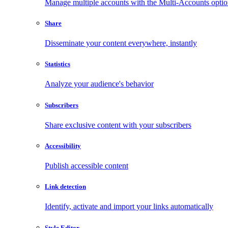
Manage multiple accounts with the Multi-Accounts opti
Share
Disseminate your content everywhere, instantly
Statistics
Analyze your audience's behavior
Subscribers
Share exclusive content with your subscribers
Accessibility
Publish accessible content
Link detection
Identify, activate and import your links automatically
Style Editor