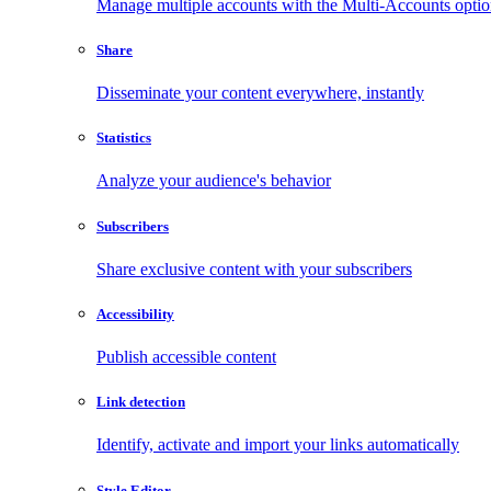
Manage multiple accounts with the Multi-Accounts opti
Share
Disseminate your content everywhere, instantly
Statistics
Analyze your audience's behavior
Subscribers
Share exclusive content with your subscribers
Accessibility
Publish accessible content
Link detection
Identify, activate and import your links automatically
Style Editor