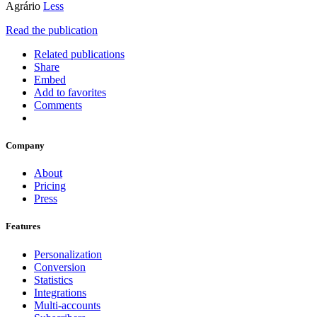
Agrário
Less
Read the publication
Related publications
Share
Embed
Add to favorites
Comments
Company
About
Pricing
Press
Features
Personalization
Conversion
Statistics
Integrations
Multi-accounts