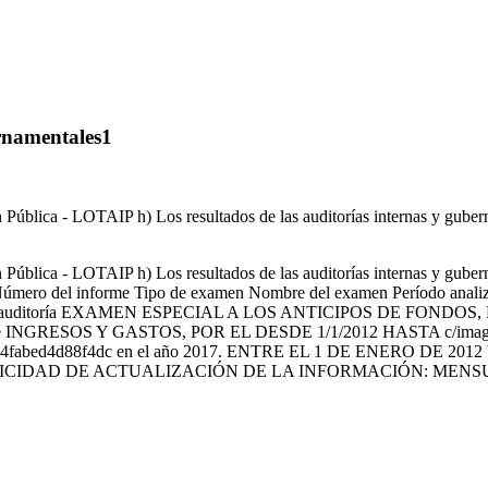
rnamentales1
Pública - LOTAIP h) Los resultados de las auditorías internas y gubern
Pública - LOTAIP h) Los resultados de las auditorías internas y gubern
 Número del informe Tipo de examen Nombre del examen Período analiza
terna) de auditoría EXAMEN ESPECIAL A LOS ANTICIPOS DE FO
PR de INGRESOS Y GASTOS, POR EL DESDE 1/1/2012 HASTA c/images/c
4fabed4d88f4dc en el año 2017. ENTRE EL 1 DE ENERO DE 201
IODICIDAD DE ACTUALIZACIÓN DE LA INFORMACIÓN: ME