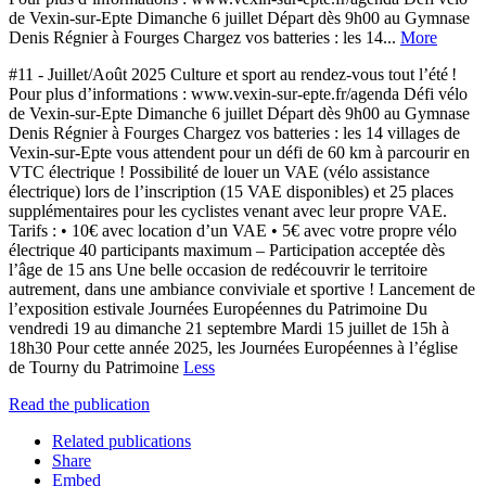
de Vexin-sur-Epte Dimanche 6 juillet Départ dès 9h00 au Gymnase
Denis Régnier à Fourges Chargez vos batteries : les 14...
More
#11 - Juillet/Août 2025 Culture et sport au rendez-vous tout l’été !
Pour plus d’informations : www.vexin-sur-epte.fr/agenda Défi vélo
de Vexin-sur-Epte Dimanche 6 juillet Départ dès 9h00 au Gymnase
Denis Régnier à Fourges Chargez vos batteries : les 14 villages de
Vexin-sur-Epte vous attendent pour un défi de 60 km à parcourir en
VTC électrique ! Possibilité de louer un VAE (vélo assistance
électrique) lors de l’inscription (15 VAE disponibles) et 25 places
supplémentaires pour les cyclistes venant avec leur propre VAE.
Tarifs : • 10€ avec location d’un VAE • 5€ avec votre propre vélo
électrique 40 participants maximum – Participation acceptée dès
l’âge de 15 ans Une belle occasion de redécouvrir le territoire
autrement, dans une ambiance conviviale et sportive ! Lancement de
l’exposition estivale Journées Européennes du Patrimoine Du
vendredi 19 au dimanche 21 septembre Mardi 15 juillet de 15h à
18h30 Pour cette année 2025, les Journées Européennes à l’église
de Tourny du Patrimoine
Less
Read the publication
Related publications
Share
Embed