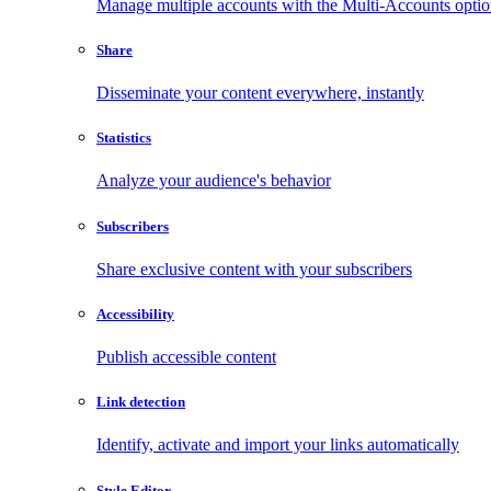
Manage multiple accounts with the Multi-Accounts opti
Share
Disseminate your content everywhere, instantly
Statistics
Analyze your audience's behavior
Subscribers
Share exclusive content with your subscribers
Accessibility
Publish accessible content
Link detection
Identify, activate and import your links automatically
Style Editor