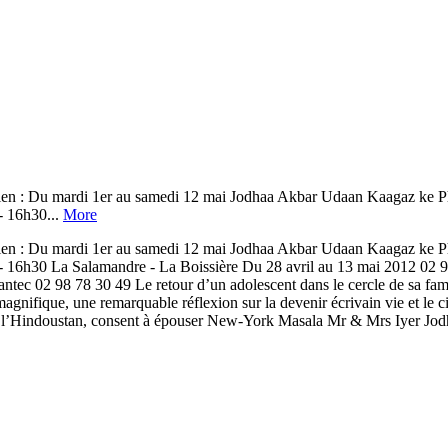
 Du mardi 1er au samedi 12 mai Jodhaa Akbar Udaan Kaagaz ke Ph
 - 16h30...
More
 Du mardi 1er au samedi 12 mai Jodhaa Akbar Udaan Kaagaz ke Ph
ai - 16h30 La Salamandre - La Boissière Du 28 avril au 13 mai 2012 02
antec 02 98 78 30 49 Le retour d’un adolescent dans le cercle de sa famil
gnifique, une remarquable réflexion sur la devenir écrivain vie et le ci
ut l’Hindoustan, consent à épouser New-York Masala Mr & Mrs Iyer Jod