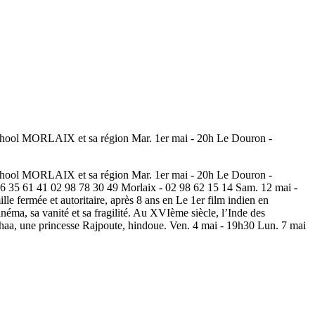
ool MORLAIX et sa région Mar. 1er mai - 20h Le Douron -
ool MORLAIX et sa région Mar. 1er mai - 20h Le Douron -
 96 35 61 41 02 98 78 30 49 Morlaix - 02 98 62 15 14 Sam. 12 mai -
le fermée et autoritaire, après 8 ans en Le 1er film indien en
néma, sa vanité et sa fragilité. Au XVIème siècle, l’Inde des
haa, une princesse Rajpoute, hindoue. Ven. 4 mai - 19h30 Lun. 7 mai