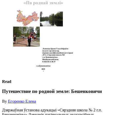
Read
Путешествие по родной земле: Бешенковичи
By
Егоренко Елена
Дзяржаўная ўстанова адукацыі «Сярэдняя школа № 2 г.п.
Бешанковічы» Даведнік рэгіянальных экскурсійных