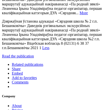
маршрутаў адукацыйнай накіраванасці «Па роднай зямлі»
Леаненка Ірына Уладзіміраўна педагог-організатар, першая
кваліфікацыйная катэгорыя ДУА «Сярэдняя...
More
Дзяржаўная ўстанова адукацыі «Сярэдняя школа № 2 г.п.
Бешанковічы» Даведнік рэгіянальных экскурсійных
маршрутаў адукацыйнай накіраванасці «Па роднай зямлі»
Леаненка Ірына Уладзіміраўна педагог-організатар, першая
кваліфікацыйная катэгорыя ДУА «Сярэдняя школа №2 г.п.
Бешанковічы» Віцебская вобласць 8 (02131) 6 38 37
г.п.Бешанковічы 2021 1
Less
Read the publication
Related publications
Share
Embed
Add to favorites
Comments
Company
About