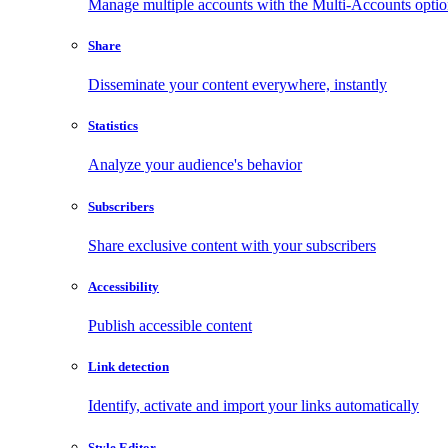
Manage multiple accounts with the Multi-Accounts opti
Share
Disseminate your content everywhere, instantly
Statistics
Analyze your audience's behavior
Subscribers
Share exclusive content with your subscribers
Accessibility
Publish accessible content
Link detection
Identify, activate and import your links automatically
Style Editor