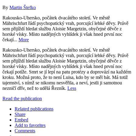
By
Martin Štefko
Rakousko-Uhersko, počátek dvacátého století. Ve městě
Mährischfurt řádí psychopatický vrah, porcující lehké děvy. Právě
sem přijíždí hledat službu Aloisie Margetzin, obyčejné děvče z
horské vísky. Místo nadějných vyhlídek ji však hned první noc
čekají...
More
Rakousko-Uhersko, počátek dvacátého století. Ve městě
Mährischfurt řádí psychopatický vrah, porcující lehké děvy. Právě
sem přijíždí hledat službu Aloisie Margetzin, obyčejné děvče z
horské vísky. Místo nadějných vyhlídek ji však hned první noc
čekají potíže. Smrt se jí lepí na patu protézy a doprovází na každém
kroku. Možná proto, že to není Luisa, kdo by se měl bát. Má totiž
tajemství, s nímž se nikomu nesvěřila, a neví, jestli ji samotnou
nezničí dřív, než to udělá Řezník.
Less
Read the publication
Related publications
Share
Embed
Add to favorites
Comments