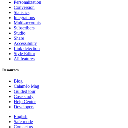
Personalization
Conversion
Statistics
Integrations
Multi-accounts
Subscribers
Studio
Share
Accessibility
Link detection
Style Editor
All features
Resources
Blog
Calaméo Mag
Guided tour
Case study
Help Center
Developers
English
Safe mode
Contact us