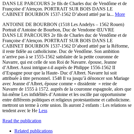
DANS LE PARCOURS 2e fils de Charles duc de Vendôme et de
Françoise d’Alençon. PORTRAIT SUR BOIS DANS LE
CABINET BOURBON 1537-1562 D’abord attiré par la...
More
ANTOINE DE BOURBON (1518 Les Andelys – 1562 Rouen)
Portrait d’Antoine de Bourbon, Duc de Vendome ŒUVRE
DANS LE PARCOURS 2e fils de Charles duc de Vendôme et de
Françoise d’Alençon. PORTRAIT SUR BOIS DANS LE
CABINET BOURBON 1537-1562 D’abord attiré par la Réforme,
il reste fidèle au catholicisme. Duc de Vendôme. Son ambition
n’arrive pas à se 1555-1562 satisfaire de la petite couronne de
Navarre, qui est celle de son Roi de Navarre. épouse, Jeanne
d’Albret. Aussi intrigue-t-il auprès de Philippe 1556-1562 II
d’Espagne pour que la Haute- Duc d’Albret. Navarre lui soit
attribuée à titre personnel. 1548 Il va jusqu’à dénoncer son Mariage
avec Jeanne d’Albret, épouse comme « dissidente » reine de
Navarre de 1555 à 1572. auprès de la couronne espagnole, alors que
lui-même Les infidélités d’Antoine et les oscille par opportunisme
entre différents politiques et religieux protestantisme et catholicisme.
mettront un terme à cette union. Ils auront 2 enfants : Les relations se
tendent avec le He
Less
Read the publication
Related publications