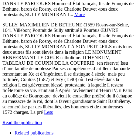
DANS LE PARCOURS Homme d’État français, fils de François de
Béthune, baron de Rosny, et de Charlotte Dauvet -tous deux
protestants, SULLY MONTRANT...
More
SULLY, MAXIMILIEN DE BETHUNE (1559 Rosny-sur-Seine,
1641 Villebon) Portrait de Sully attribué à Pourbus ŒUVRE
DANS LE PARCOURS Homme d’État français, fils de François de
Béthune, baron de Rosny, et de Charlotte Dauvet -tous deux
protestants, SULLY MONTRANT À SON PETIT-FILS mais leurs
deux autres fils sont élevés dans la religion LE MONUMENT
RENFERMANT LE CŒUR catholique. D’HENRI IV,
TABLEAU DE COUPIN DE LA COUPERIE. (en réserve) Issu
d’une famille de noblesse Par ses compétences d’artilleur flamande
remontant au Xe et d’ingénieur, il se distingue à siècle, mais peu
fortunée, Coutras (1587) et Ivry (1590) où il est élevé dans la
religion il est grièvement blessé. protestante, à laquelle il restera
fidèle toute sa vie. Étudiant à Après l’avènement d’Henri IV, il Paris
au collège de Bourgogne, devient le conseiller préféré du il échappe
au massacre de la roi, dont la faveur grandissante Saint Barthélemy.
se concrétise par des libéralités, des honneurs et de nombreuses
1572 charges. La pré
Less
Read the publication
Related publications