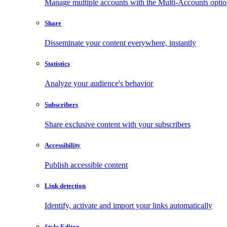
Manage multiple accounts with the Multi-Accounts opti
Share
Disseminate your content everywhere, instantly
Statistics
Analyze your audience's behavior
Subscribers
Share exclusive content with your subscribers
Accessibility
Publish accessible content
Link detection
Identify, activate and import your links automatically
Style Editor