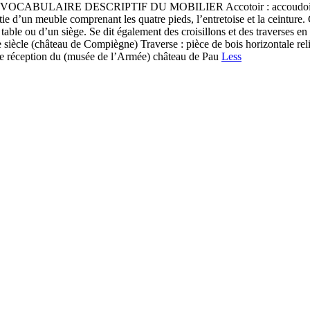
irez VOCABULAIRE DESCRIPTIF DU MOBILIER Accotoir : accoudoir ou 
ie d’un meuble comprenant les quatre pieds, l’entretoise et la ceinture. C
table ou d’un siège. Se dit également des croisillons et des traverses en
siècle (château de Compiègne) Traverse : pièce de bois horizontale relia
de réception du (musée de l’Armée) château de Pau
Less