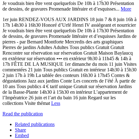
Je voudrais bien être vent quelquefois De 10h à 17h30 Présentation
de dessins, de gravures Promenade littéraire et d’esquisses...
More
1er juin RENDEZ-VOUS AUX JARDINS 18 juin 7 & 8 juin 16h à
17h 14h30 à 16h30 Honoré d’Urfé Henri IV assiégeant et nourricier
Je voudrais bien être vent quelquefois De 10h à 17h30 Présentation
de dessins, de gravures Promenade littéraire et d’esquisses Jardins de
pierres - par Bernard Montforte Mercredis des arts graphiques
Pierres de jardins Adultes Adultes Tous publics Gratuit Gratuit
Rencontre sur réservation sur réservation Gratuit Maison Baylaucq
en extérieur sur réservation ••• en extérieur 9h30 à 11h45 & 14h à
17h FÊTE DE LA MUSIQUE 1er dimanche du mois 11 juin Visites
commentées 21 juin Tous publics Gratuit en intérieur 14h30 à 15h30
2 juin 17h à 19h La tablée des conteurs 16h30 à 17h45 Contes &
dégustations Jazz aux jardins Conte Les concerts de l’été À partir de
10 ans Tous publics 4 € tarif unique Gratuit sur réservation Jardins
de la Basse-Plante 14h30 à 15h30 en intérieur L’appartement de
l’Impératrice 26 juin et l’art du bain 16 juin Regard sur les
collections Visite thémat
Less
Read the publication
Related publications
Share
Embed