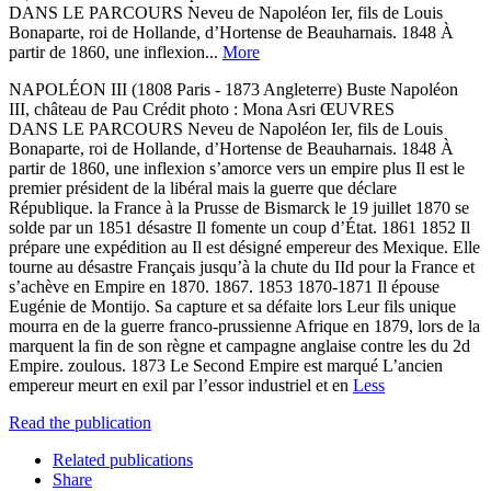
DANS LE PARCOURS Neveu de Napoléon Ier, fils de Louis
Bonaparte, roi de Hollande, d’Hortense de Beauharnais. 1848 À
partir de 1860, une inflexion...
More
NAPOLÉON III (1808 Paris - 1873 Angleterre) Buste Napoléon
III, château de Pau Crédit photo : Mona Asri ŒUVRES
DANS LE PARCOURS Neveu de Napoléon Ier, fils de Louis
Bonaparte, roi de Hollande, d’Hortense de Beauharnais. 1848 À
partir de 1860, une inflexion s’amorce vers un empire plus Il est le
premier président de la libéral mais la guerre que déclare
République. la France à la Prusse de Bismarck le 19 juillet 1870 se
solde par un 1851 désastre Il fomente un coup d’État. 1861 1852 Il
prépare une expédition au Il est désigné empereur des Mexique. Elle
tourne au désastre Français jusqu’à la chute du IId pour la France et
s’achève en Empire en 1870. 1867. 1853 1870-1871 Il épouse
Eugénie de Montijo. Sa capture et sa défaite lors Leur fils unique
mourra en de la guerre franco-prussienne Afrique en 1879, lors de la
marquent la fin de son règne et campagne anglaise contre les du 2d
Empire. zoulous. 1873 Le Second Empire est marqué L’ancien
empereur meurt en exil par l’essor industriel et en
Less
Read the publication
Related publications
Share