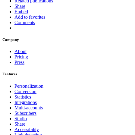
Related publications
Share
Embed
Add to favorites
Comments
Company
About
Pricing
Press
Features
Personalization
Conversion
Statistics
Integrations
Multi-accounts
Subscribers
Studio
Share
Accessibility
Link detection