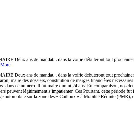
E Deux ans de mandat... dans la voirie débuteront tout prochaineme
.
More
E Deux ans de mandat... dans la voirie débuteront tout prochaineme
, maire des dossiers, constitution de marges financières nécessaires 
ns. dans ce numéro. Il fut maire durant 24 ans. En comparaison, nos deu
rs peuvent légitimement s’impatienter. Ces Pourtant, cette période fut 
age automobile sur la zone des « Cailloux » à Mobilité Réduite (PMR), 