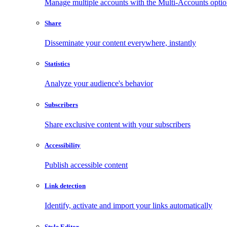
Manage multiple accounts with the Multi-Accounts opti
Share
Disseminate your content everywhere, instantly
Statistics
Analyze your audience's behavior
Subscribers
Share exclusive content with your subscribers
Accessibility
Publish accessible content
Link detection
Identify, activate and import your links automatically
Style Editor