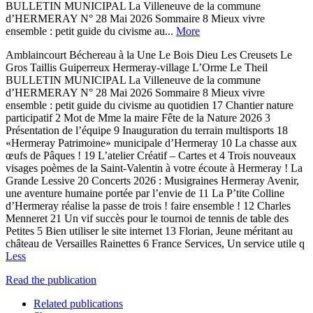
BULLETIN MUNICIPAL La Villeneuve de la commune
d’HERMERAY N° 28 Mai 2026 Sommaire 8 Mieux vivre
ensemble : petit guide du civisme au...
More
Amblaincourt Béchereau à la Une Le Bois Dieu Les Creusets Le
Gros Taillis Guiperreux Hermeray-village L’Orme Le Theil
BULLETIN MUNICIPAL La Villeneuve de la commune
d’HERMERAY N° 28 Mai 2026 Sommaire 8 Mieux vivre
ensemble : petit guide du civisme au quotidien 17 Chantier nature
participatif 2 Mot de Mme la maire Fête de la Nature 2026 3
Présentation de l’équipe 9 Inauguration du terrain multisports 18
«Hermeray Patrimoine» municipale d’Hermeray 10 La chasse aux
œufs de Pâques ! 19 L’atelier Créatif – Cartes et 4 Trois nouveaux
visages poèmes de la Saint-Valentin à votre écoute à Hermeray ! La
Grande Lessive 20 Concerts 2026 : Musigraines Hermeray Avenir,
une aventure humaine portée par l’envie de 11 La P’tite Colline
d’Hermeray réalise la passe de trois ! faire ensemble ! 12 Charles
Menneret 21 Un vif succès pour le tournoi de tennis de table des
Petites 5 Bien utiliser le site internet 13 Florian, Jeune méritant au
château de Versailles Rainettes 6 France Services, Un service utile q
Less
Read the publication
Related publications