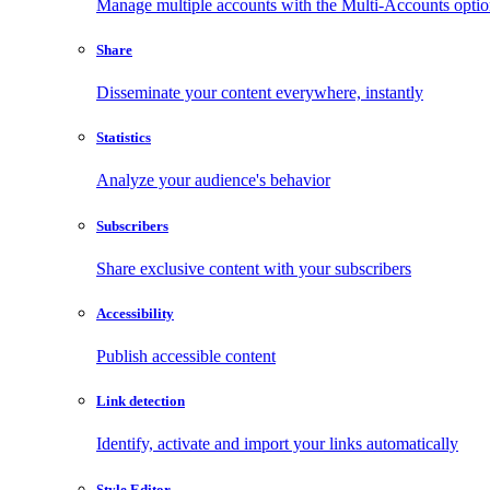
Manage multiple accounts with the Multi-Accounts opti
Share
Disseminate your content everywhere, instantly
Statistics
Analyze your audience's behavior
Subscribers
Share exclusive content with your subscribers
Accessibility
Publish accessible content
Link detection
Identify, activate and import your links automatically
Style Editor