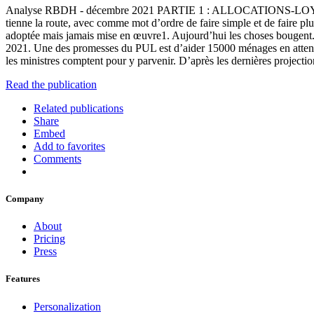
Analyse RBDH - décembre 2021 PARTIE 1 : ALLOCATIONS-LOYER : 
tienne la route, avec comme mot d’ordre de faire simple et de faire p
adoptée mais jamais mise en œuvre1. Aujourd’hui les choses bougent. 
2021. Une des promesses du PUL est d’aider 15000 ménages en attente 
les ministres comptent pour y parvenir. D’après les dernières projecti
Read the publication
Related publications
Share
Embed
Add to favorites
Comments
Company
About
Pricing
Press
Features
Personalization