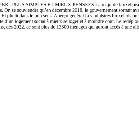
PLUS SIMPLES ET MIEUX PENSEES La majorité bruxelloise en place
lus. On se souviendra qu’en décembre 2018, le gouvernement sortant avait
Et plutôt dans le bon sens. Aperçu général Les ministres bruxellois on
d’un logement social à mieux se loger et à moindre cout. Le redéploiem
ons, dès 2022, ce sont plus de 13500 ménages qui auront accès à une all