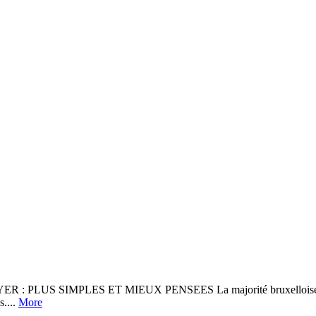
PLUS SIMPLES ET MIEUX PENSEES La majorité bruxelloise en place
s....
More