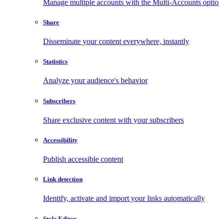
Manage multiple accounts with the Multi-Accounts opti
Share
Disseminate your content everywhere, instantly
Statistics
Analyze your audience's behavior
Subscribers
Share exclusive content with your subscribers
Accessibility
Publish accessible content
Link detection
Identify, activate and import your links automatically
Style Editor