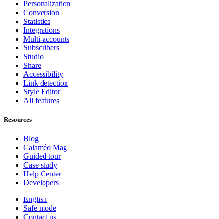
Personalization
Conversion
Statistics
Integrations
Multi-accounts
Subscribers
Studio
Share
Accessibility
Link detection
Style Editor
All features
Resources
Blog
Calaméo Mag
Guided tour
Case study
Help Center
Developers
English
Safe mode
Contact us