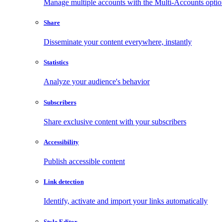
Manage multiple accounts with the Multi-Accounts opti
Share
Disseminate your content everywhere, instantly
Statistics
Analyze your audience's behavior
Subscribers
Share exclusive content with your subscribers
Accessibility
Publish accessible content
Link detection
Identify, activate and import your links automatically
Style Editor