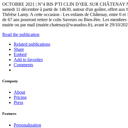
OCTOBRE 2021 | N°4 BIS P'TI CLIN D’ŒIL SUR CHÂTENAY NOËL À CHÂ
samedi 11 décembre à partir de 14h30, autour d'un goûter, offert aux h
Thérèse Lamy. A cette occasion : Les enfants de Châtenay, entre 0 et 1
de 67 ans pourront retirer le colis Saveurs ou Bien-être. Les membre
mairie ou par mail (mairie.chatenay@wanadoo.fr), avant le 29/10/202
Read the publication
Related publications
Share
Embed
Add to favorites
Comments
Company
About
Pricing
Press
Features
Personalization