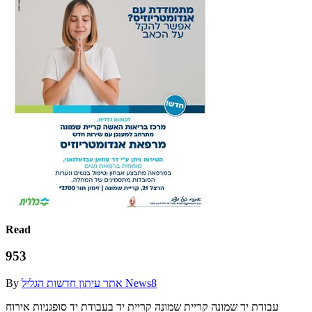
Read
953
By
אתר עיתון חדשות הגליל News8
‫עבודת יד‬ ‫שמונה‬ ‫קריית שמונה‬ ‫קריית‬ ‫יד‬ ‫בעבודת יד‬ ‫סופגניות‬ ‫אירוח‬