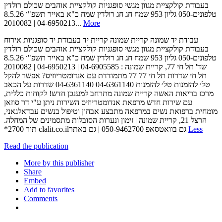
‫בעבודת‬ ‫קולקציית‬ ‫מגוון מגשי‬ ‫סופגניות‬ ‫קולקציית‬ ‫אוהבים‬ ‫שכולם‬ ‫רולדין
שמח‬ ‫חג‬ ‫חג רולדין שמח‬ ‫כ"א באייר תשפ"ו ‪8.5.26‬‬ ‫גליון ‪953‬‬ ‫טלפונים‪050-
2010082 | 04-6950213...
More
‫עבודת יד‬ ‫שמונה‬ ‫קריית שמונה‬ ‫קריית‬ ‫יד‬ ‫בעבודת יד‬ ‫סופגניות‬ ‫אירוח‬
‫בעבודת‬ ‫קולקציית‬ ‫מגוון מגשי‬ ‫סופגניות‬ ‫קולקציית‬ ‫אוהבים‬ ‫שכולם‬ ‫רולדין
שמח‬ ‫חג‬ ‫חג רולדין שמח‬ ‫כ"א באייר תשפ"ו ‪8.5.26‬‬ ‫גליון ‪953‬‬ ‫טלפונים‪050-
2010082 | 04-6950213 | 04-6905585 :‬‬ ‫שד' תל חי ‪ ,77‬קריית שמונה‬
‫מתמודדת עם‬ ‫אנדומטריוזיס?‬ ‫אפשר להקל‬ ‫‪77‬‬ ‫חי ‪77‬‬ ‫תל חי‬ ‫שדרות תל‬
‫שדרות‬ ‫על הכאב‬ ‫‪04-6361140‬‬ ‫להזמנות ‪04-6361140‬‬ ‫טל׳ להזמנות‬ ‫טל׳‬
‫חדש!‬ ‫לקוחות כללית‪,‬‬ ‫מרכז בריאות האשה קריית שמונה‬ ‫מתרחב למענכן
עם שירות חדש‬ ‫מרפאת אנדומטריוזיס‬ ‫השירות ניתן ע"י דר סוזאן
עבדאלגאני‪,‬‬ ‫מומחית ברפואת נשים‬ ‫במרפאה מתבצע אבחון וטיפול בנשים
ונערות‬ ‫הסובלות מתסמינים של המחלה‪.‬‬ ‫הרצל ‪ ,21‬קריית שמונה | זימון
תור ‪*2700‬‬ ‫גם בוואטסאפ ‪ | 050-9462700‬גם באתר‪clalit.co.il‬‬
Less
Read the publication
More by this publisher
Share
Embed
Add to favorites
Comments