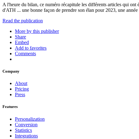
A l'heure du bilan, ce numéro récapitule les différents articles qui ont
d'ATH ... une bonne façon de prendre son élan pour 2023, une année 
Read the publication
More by this publisher
Share
Embed
Add to favorites
Comments
Company
About
Pricing
Press
Features
Personalization
Conversion
Statistics
Integrations