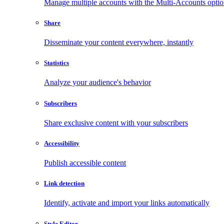
Manage multiple accounts with the Multi-Accounts opti
Share
Disseminate your content everywhere, instantly
Statistics
Analyze your audience's behavior
Subscribers
Share exclusive content with your subscribers
Accessibility
Publish accessible content
Link detection
Identify, activate and import your links automatically
Style Editor