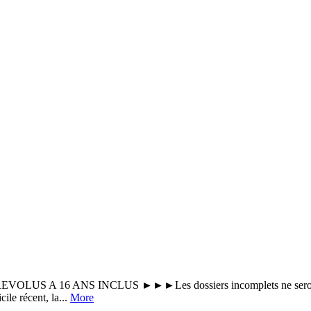
 A 16 ANS INCLUS ►►►Les dossiers incomplets ne seront pas 
ile récent, la...
More