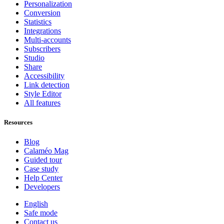
Personalization
Conversion
Statistics
Integrations
Multi-accounts
Subscribers
Studio
Share
Accessibility
Link detection
Style Editor
All features
Resources
Blog
Calaméo Mag
Guided tour
Case study
Help Center
Developers
English
Safe mode
Contact us