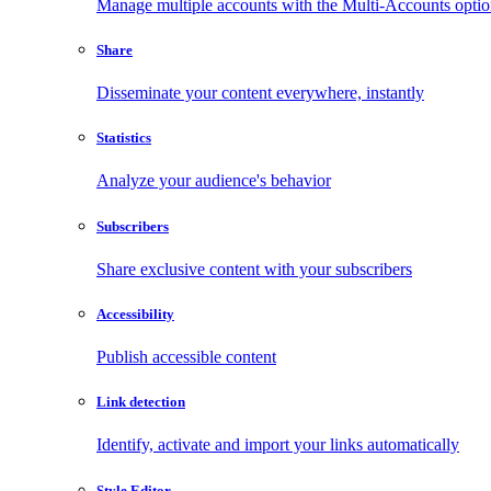
Manage multiple accounts with the Multi-Accounts opti
Share
Disseminate your content everywhere, instantly
Statistics
Analyze your audience's behavior
Subscribers
Share exclusive content with your subscribers
Accessibility
Publish accessible content
Link detection
Identify, activate and import your links automatically
Style Editor