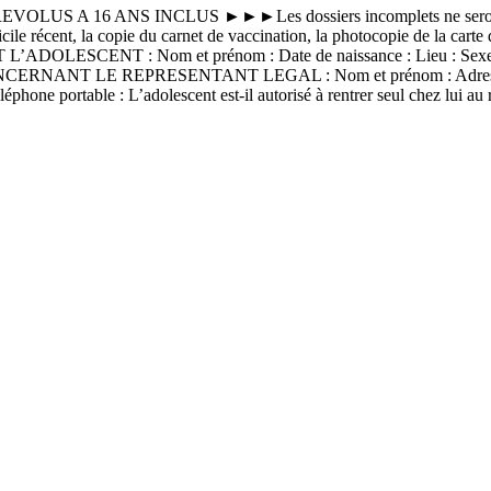
 A 16 ANS INCLUS ►►►Les dossiers incomplets ne seront pas 
ile récent, la copie du carnet de vaccination, la photocopie de la carte d
ADOLESCENT : Nom et prénom : Date de naissance : Lieu : Sexe : □ 
ONCERNANT LE REPRESENTANT LEGAL : Nom et prénom : Adresse com
 Téléphone portable : L’adolescent est-il autorisé à rentrer seul ch