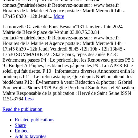
contact@mairiedebeze.fr Retrouvez-nous sur : www.beze.fr
Horaires de la Mairie et Agence postale : Mardi Mercredi 14h -
17h45 8h30 - 12h Jeudi...
More
La nouvelle Gazette de Fons Besua n°131 Janvier - Juin 2024
Mairie de Bèze 9 place de Verdun 03.80.75.30.84
contact@mairiedebeze.fr Retrouvez-nous sur : www.beze.fr
Horaires de la Mairie et Agence postale : Mardi Mercredi 14h -
17h45 8h30 - 12h Jeudi Vendredi 8h45 -12h 10h - 12h 13h45 -
17h30 SOMMAIRE P2 : Skate-park, repas des ainés P2-3 :
Évènements passés P4 : Le périscolaire, les Renouveau grottes P5 à
9 : Budget À Pâques, les blanches pâquerettes P9 : Loi APER Et le
soleil qui fait risette, P 10 : Informations diverses Annoncent enfin le
printemps P11 : Le frelon asiatique, Que depuis Noël on attend. les
biodéchets P12 : Évènements à venir Rédaction & photos : Gabriel
Porcherot – Pâques 1978 Brigitte Porcherot Sarah Bockel Sébastien
Maître Responsable de la publication : Hervé de Saint-Seine ISSN
1151-3764
Less
Read the publication
Related publications
Share
Embed
Add to favorites