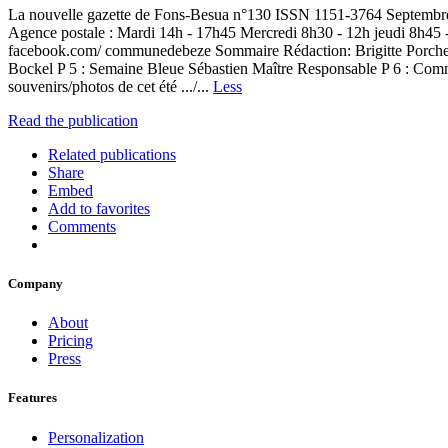
La nouvelle gazette de Fons-Besua n°130 ISSN 1151-3764 Septembre –
Agence postale : Mardi 14h - 17h45 Mercredi 8h30 - 12h jeudi 8h45 -
facebook.com/ communedebeze Sommaire Rédaction: Brigitte Porcherot 
Bockel P 5 : Semaine Bleue Sébastien Maître Responsable P 6 : Commé
souvenirs/photos de cet été .../...
Less
Read the publication
Related publications
Share
Embed
Add to favorites
Comments
Company
About
Pricing
Press
Features
Personalization