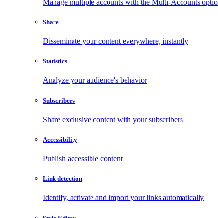
Manage multiple accounts with the Multi-Accounts opti
Share
Disseminate your content everywhere, instantly
Statistics
Analyze your audience's behavior
Subscribers
Share exclusive content with your subscribers
Accessibility
Publish accessible content
Link detection
Identify, activate and import your links automatically
Style Editor