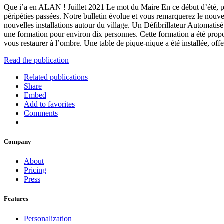
Que i’a en ALAN ! Juillet 2021 Le mot du Maire En ce début d’été, péri
péripéties passées. Notre bulletin évolue et vous remarquerez le nouv
nouvelles installations autour du village. Un Défibrillateur Automatis
une formation pour environ dix personnes. Cette formation a été prop
vous restaurer à l’ombre. Une table de pique-nique a été installée, off
Read the publication
Related publications
Share
Embed
Add to favorites
Comments
Company
About
Pricing
Press
Features
Personalization