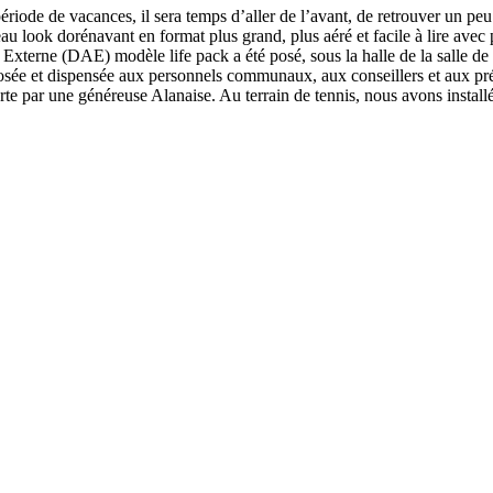
ode de vacances, il sera temps d’aller de l’avant, de retrouver un peu d
eau look dorénavant en format plus grand, plus aéré et facile à lire av
é Externe (DAE) modèle life pack a été posé, sous la halle de la salle 
osée et dispensée aux personnels communaux, aux conseillers et aux pré
erte par une généreuse Alanaise. Au terrain de tennis, nous avons install