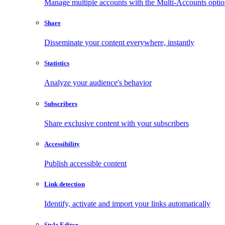
Manage multiple accounts with the Multi-Accounts opti
Share
Disseminate your content everywhere, instantly
Statistics
Analyze your audience's behavior
Subscribers
Share exclusive content with your subscribers
Accessibility
Publish accessible content
Link detection
Identify, activate and import your links automatically
Style Editor