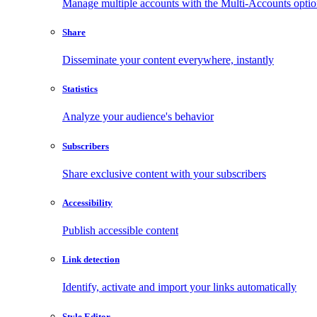
Manage multiple accounts with the Multi-Accounts opti
Share
Disseminate your content everywhere, instantly
Statistics
Analyze your audience's behavior
Subscribers
Share exclusive content with your subscribers
Accessibility
Publish accessible content
Link detection
Identify, activate and import your links automatically
Style Editor