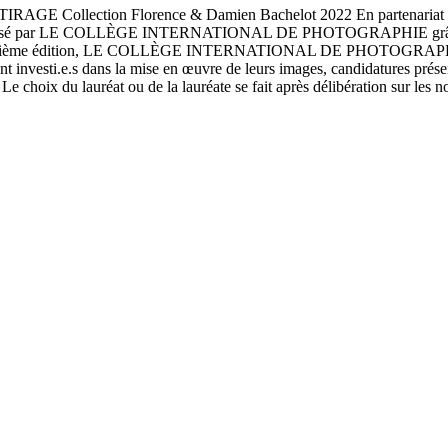
tion Florence & Damien Bachelot 2022 En partenariat avec la Bi
organisé par LE COLLÈGE INTERNATIONAL DE PHOTOGRAPHIE grâce à l
tte troisième édition, LE COLLÈGE INTERNATIONAL DE PHOTOGRAPHIE va
t investi.e.s dans la mise en œuvre de leurs images, candidatures prése
Le choix du lauréat ou de la lauréate se fait après délibération sur les