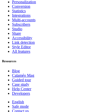
Personalization
Conversion
Statistics
Integrations
Multi-accounts
Subscribers
Studio
Share
Accessibility
Link detection
Style Editor
All features
Resources
Blog
Calaméo Mag
Guided tour
Case study
Help Center
Developers
English
Safe mode
Contact us